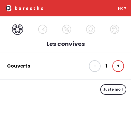
FR
Les convives
Couverts
-
1
+
Juste moi !